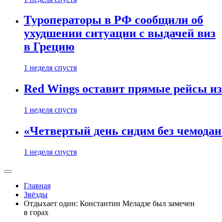
Туроператоры в РФ сообщили об
ухудшении ситуации с выдачей виз
в Грецию
1 неделя спустя
Red Wings оставит прямые рейсы и
1 неделя спустя
«Четвертый день сидим без чемодано
1 неделя спустя
Главная
Звёзды
Отдыхает один: Константин Меладзе был замечен
в горах