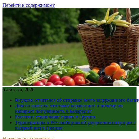
Перейти к содержимому
6 августа, 2026
Внуково отчитался об отправке всего задержанного бага
Дом на колесах: что такое караванинг и почему он
набирает популярность в Беларуси?
Россияне стали чаще ездить в Грузию
Туроператоры в РФ сообщили об ухудшении ситуации с
выдачей виз в Грецию
Натуральные продукты