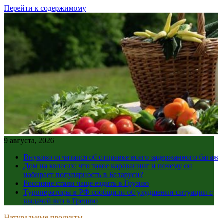
Перейти к содержимому
9 августа, 2026
Внуково отчитался об отправке всего задержанного бага
Дом на колесах: что такое караванинг и почему он
набирает популярность в Беларуси?
Россияне стали чаще ездить в Грузию
Туроператоры в РФ сообщили об ухудшении ситуации с
выдачей виз в Грецию
Натуральные продукты