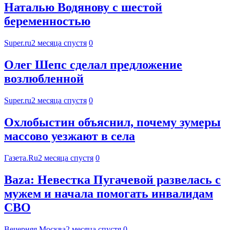
Наталью Водянову с шестой
беременностью
Super.ru
2 месяца спустя
0
Олег Шепс сделал предложение
возлюбленной
Super.ru
2 месяца спустя
0
Охлобыстин объяснил, почему зумеры
массово уезжают в села
Газета.Ru
2 месяца спустя
0
Baza: Невестка Пугачевой развелась с
мужем и начала помогать инвалидам
СВО
Вечерняя Москва
2 месяца спустя
0