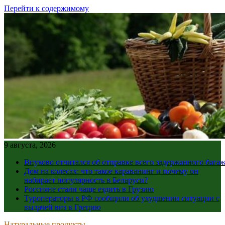
Перейти к содержимому
9 августа, 2026
Внуково отчитался об отправке всего задержанного бага
Дом на колесах: что такое караванинг и почему он
набирает популярность в Беларуси?
Россияне стали чаще ездить в Грузию
Туроператоры в РФ сообщили об ухудшении ситуации с
выдачей виз в Грецию
Натуральные продукты