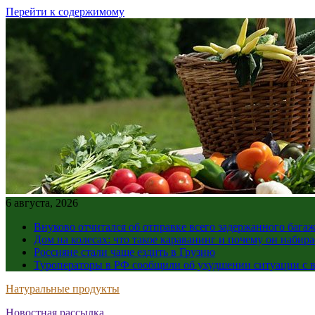
Перейти к содержимому
6 августа, 2026
Внуково отчитался об отправке всего задержанного бага
Дом на колесах: что такое караванинг и почему он набир
Россияне стали чаще ездить в Грузию
Туроператоры в РФ сообщили об ухудшении ситуации с в
Натуральные продукты
Новостная рассылка