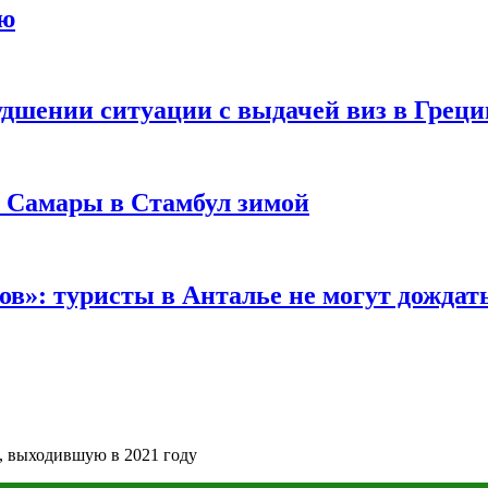
ию
удшении ситуации с выдачей виз в Грец
з Самары в Стамбул зимой
в»: туристы в Анталье не могут дождать
0, выходившую в 2021 году