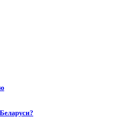
ию
 Беларуси?