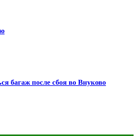
ию
ся багаж после сбоя во Внуково