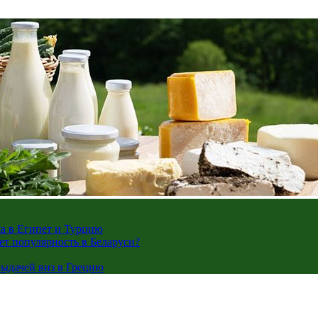
жа в Египет и Турцию
ает популярность в Беларуси?
ыдачей виз в Грецию