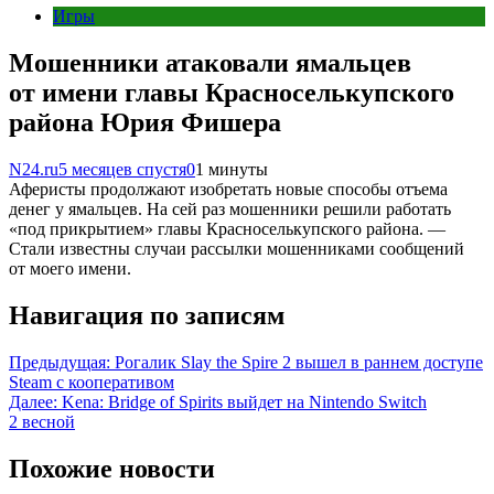
Игры
Мошенники атаковали ямальцев
от имени главы Красноселькупского
района Юрия Фишера
N24.ru
5 месяцев спустя
0
1 минуты
Аферисты продолжают изобретать новые способы отъема
денег у ямальцев. На сей раз мошенники решили работать
«под прикрытием» главы Красноселькупского района. —
Стали известны случаи рассылки мошенниками сообщений
от моего имени.
Навигация по записям
Предыдущая:
Рогалик Slay the Spire 2 вышел в раннем доступе
Steam с кооперативом
Далее:
Kena: Bridge of Spirits выйдет на Nintendo Switch
2 весной
Похожие новости