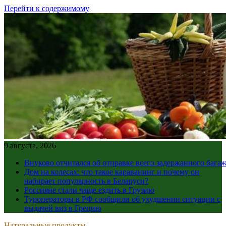
Перейти к содержимому
9 августа, 2026
Внуково отчитался об отправке всего задержанного бага
Дом на колесах: что такое караванинг и почему он
набирает популярность в Беларуси?
Россияне стали чаще ездить в Грузию
Туроператоры в РФ сообщили об ухудшении ситуации с
выдачей виз в Грецию
Натуральные продукты