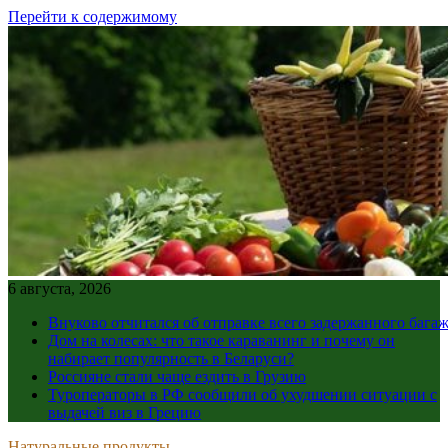
Перейти к содержимому
6 августа, 2026
Внуково отчитался об отправке всего задержанного бага
Дом на колесах: что такое караванинг и почему он
набирает популярность в Беларуси?
Россияне стали чаще ездить в Грузию
Туроператоры в РФ сообщили об ухудшении ситуации с
выдачей виз в Грецию
Натуральные продукты