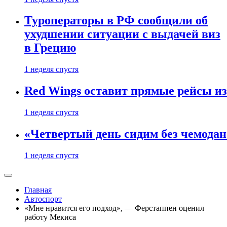
Туроператоры в РФ сообщили об
ухудшении ситуации с выдачей виз
в Грецию
1 неделя спустя
Red Wings оставит прямые рейсы и
1 неделя спустя
«Четвертый день сидим без чемодано
1 неделя спустя
Главная
Автоспорт
«Мне нравится его подход», — Ферстаппен оценил
работу Мекиса