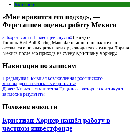
Автоспорт
«Мне нравится его подход», —
Ферстаппен оценил работу Мекиса
autosport.com.ru
11 месяцев спустя
0
1 минуты
Гонщик Red Bull Racing Макс Ферстаппен положительно
отозвался о первых результатах руководителя команды Лорана
Мекиса после его прихода на смену Кристиану Хорнеру.
Навигация по записям
Предыдущая:
Бывшая возлюбленная российского
миллиардера снялась в микроплатье
Далее:
Кирьос вступился за Циципаса, которого критикуют
за плохие результаты
Похожие новости
Кристиан Хорнер нашёл работу в
частном инвестфонде