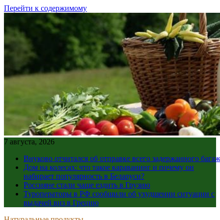
Перейти к содержимому
7 августа, 2026
Внуково отчитался об отправке всего задержанного бага
Дом на колесах: что такое караванинг и почему он
набирает популярность в Беларуси?
Россияне стали чаще ездить в Грузию
Туроператоры в РФ сообщили об ухудшении ситуации с
выдачей виз в Грецию
Натуральные продукты