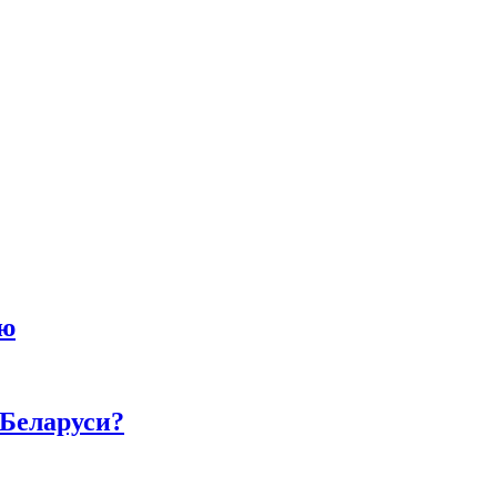
ию
 Беларуси?