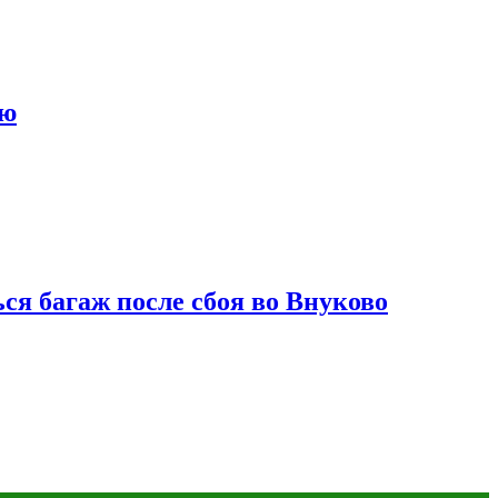
ию
ся багаж после сбоя во Внуково