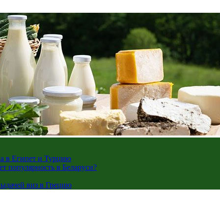
жа в Египет и Турцию
ает популярность в Беларуси?
ыдачей виз в Грецию