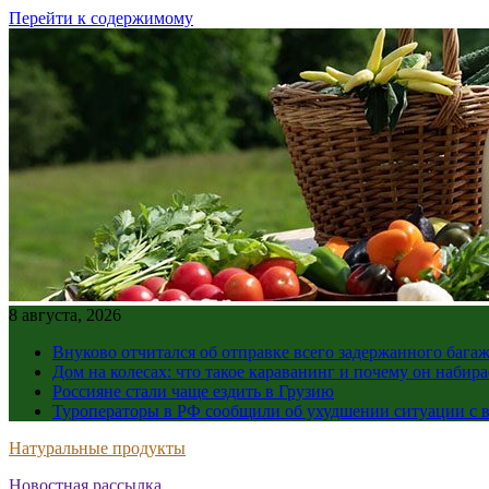
Перейти к содержимому
8 августа, 2026
Внуково отчитался об отправке всего задержанного бага
Дом на колесах: что такое караванинг и почему он набир
Россияне стали чаще ездить в Грузию
Туроператоры в РФ сообщили об ухудшении ситуации с в
Натуральные продукты
Новостная рассылка