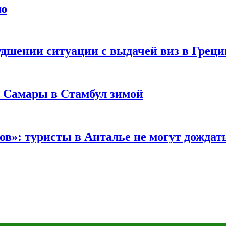
ию
удшении ситуации с выдачей виз в Грец
з Самары в Стамбул зимой
в»: туристы в Анталье не могут дождать