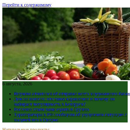
Перейти к содержимому
6 августа, 2026
Внуково отчитался об отправке всего задержанного бага
Дом на колесах: что такое караванинг и почему он
набирает популярность в Беларуси?
Россияне стали чаще ездить в Грузию
Туроператоры в РФ сообщили об ухудшении ситуации с
выдачей виз в Грецию
Натуральные продукты