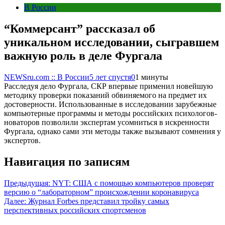
В России
“Коммерсант” рассказал об
уникальном исследовании, сыгравшем
важную роль в деле Фургала
NEWSru.com :: В России
5 лет спустя
0
1 минуты
Расследуя дело Фургала, СКР впервые применил новейшую
методику проверки показаний обвиняемого на предмет их
достоверности. Использованные в исследовании зарубежные
компьютерные программы и методы российских психологов-
новаторов позволили экспертам усомниться в искренности
Фургала, однако сами эти методы также вызывают сомнения у
экспертов.
Навигация по записям
Предыдущая:
NYT: США с помощью компьютеров проверят
версию о “лабораторном” происхождении коронавируса
Далее:
Журнал Forbes представил тройку самых
перспективных российских спортсменов