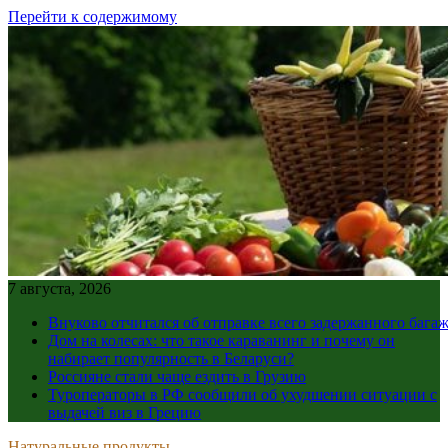
Перейти к содержимому
7 августа, 2026
Внуково отчитался об отправке всего задержанного бага
Дом на колесах: что такое караванинг и почему он
набирает популярность в Беларуси?
Россияне стали чаще ездить в Грузию
Туроператоры в РФ сообщили об ухудшении ситуации с
выдачей виз в Грецию
Натуральные продукты