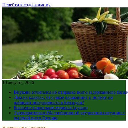
Перейти к содержимому
10 августа, 2026
Внуково отчитался об отправке всего задержанного бага
Дом на колесах: что такое караванинг и почему он
набирает популярность в Беларуси?
Россияне стали чаще ездить в Грузию
Туроператоры в РФ сообщили об ухудшении ситуации с
выдачей виз в Грецию
Натуральные продукты