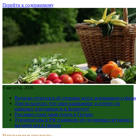
Перейти к содержимому
9 августа, 2026
Внуково отчитался об отправке всего задержанного бага
Дом на колесах: что такое караванинг и почему он
набирает популярность в Беларуси?
Россияне стали чаще ездить в Грузию
Туроператоры в РФ сообщили об ухудшении ситуации с
выдачей виз в Грецию
Натуральные продукты