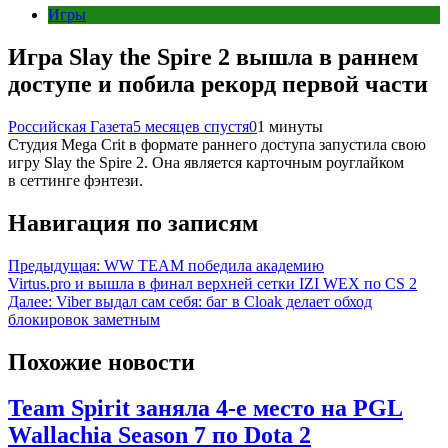
Игры
Игра Slay the Spire 2 вышла в раннем
доступе и побила рекорд первой части
Российская Газета
5 месяцев спустя
0
1 минуты
Студия Mega Crit в формате раннего доступа запустила свою
игру Slay the Spire 2. Она является карточным роуглайком
в сеттинге фэнтези.
Навигация по записям
Предыдущая:
WW TEAM победила академию
Virtus.pro и вышла в финал верхней сетки IZI WEX по CS 2
Далее:
Viber выдал сам себя: баг в Cloak делает обход
блокировок заметным
Похожие новости
Team Spirit заняла 4-е место на PGL
Wallachia Season 7 по Dota 2