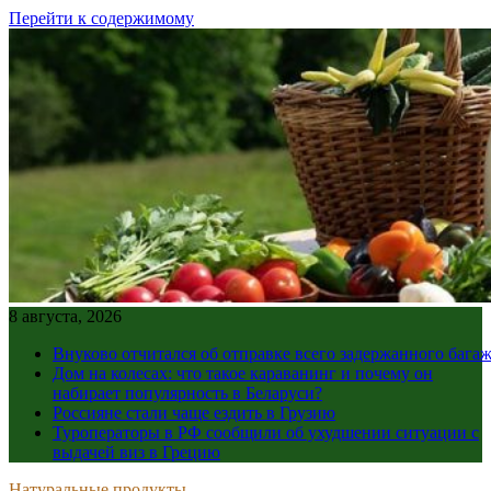
Перейти к содержимому
8 августа, 2026
Внуково отчитался об отправке всего задержанного бага
Дом на колесах: что такое караванинг и почему он
набирает популярность в Беларуси?
Россияне стали чаще ездить в Грузию
Туроператоры в РФ сообщили об ухудшении ситуации с
выдачей виз в Грецию
Натуральные продукты