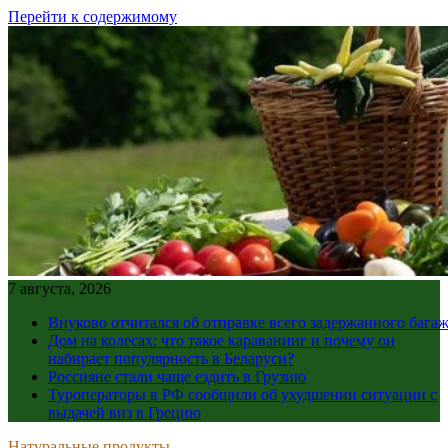
Перейти к содержимому
7 августа, 2026
Внуково отчитался об отправке всего задержанного бага
Дом на колесах: что такое караванинг и почему он
набирает популярность в Беларуси?
Россияне стали чаще ездить в Грузию
Туроператоры в РФ сообщили об ухудшении ситуации с
выдачей виз в Грецию
Натуральные продукты