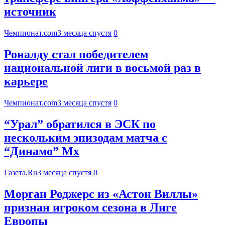
источник
Чемпионат.com
3 месяца спустя
0
Роналду стал победителем
национальной лиги в восьмой раз в
карьере
Чемпионат.com
3 месяца спустя
0
“Урал” обратился в ЭСК по
нескольким эпизодам матча с
“Динамо” Мх
Газета.Ru
3 месяца спустя
0
Морган Роджерс из «Астон Виллы»
признан игроком сезона в Лиге
Европы