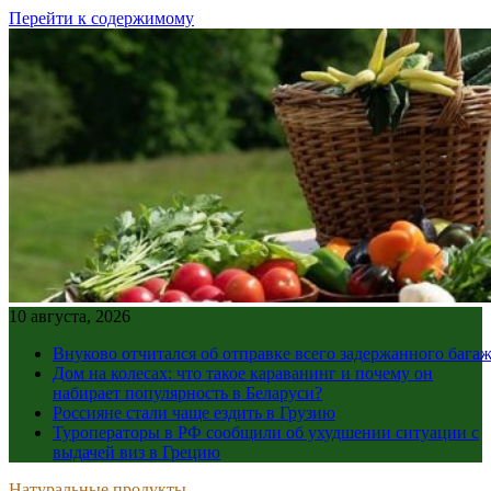
Перейти к содержимому
10 августа, 2026
Внуково отчитался об отправке всего задержанного бага
Дом на колесах: что такое караванинг и почему он
набирает популярность в Беларуси?
Россияне стали чаще ездить в Грузию
Туроператоры в РФ сообщили об ухудшении ситуации с
выдачей виз в Грецию
Натуральные продукты