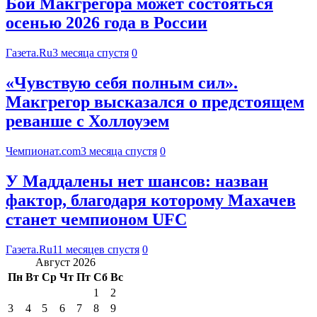
Бой Макгрегора может состояться
осенью 2026 года в России
Газета.Ru
3 месяца спустя
0
«Чувствую себя полным сил».
Макгрегор высказался о предстоящем
реванше с Холлоуэем
Чемпионат.com
3 месяца спустя
0
У Маддалены нет шансов: назван
фактор, благодаря которому Махачев
станет чемпионом UFC
Газета.Ru
11 месяцев спустя
0
Август 2026
Пн
Вт
Ср
Чт
Пт
Сб
Вс
1
2
3
4
5
6
7
8
9