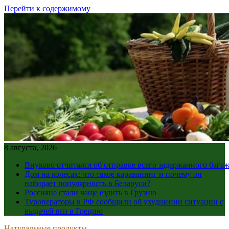
Перейти к содержимому
8 августа, 2026
Внуково отчитался об отправке всего задержанного бага
Дом на колесах: что такое караванинг и почему он
набирает популярность в Беларуси?
Россияне стали чаще ездить в Грузию
Туроператоры в РФ сообщили об ухудшении ситуации с
выдачей виз в Грецию
Натуральные продукты