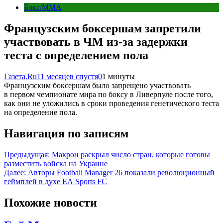
Бокс/MMA
Французским боксершам запретили
участвовать в ЧМ из-за задержки
теста с определением пола
Газета.Ru
11 месяцев спустя
0
1 минуты
Французским боксершам было запрещено участвовать
в первом чемпионате мира по боксу в Ливерпуле после того,
как они не уложились в сроки проведения генетического теста
на определение пола.
Навигация по записям
Предыдущая:
Макрон раскрыл число стран, которые готовы
разместить войска на Украине
Далее:
Авторы Football Manager 26 показали революционный
геймплей в духе EA Sports FC
Похожие новости