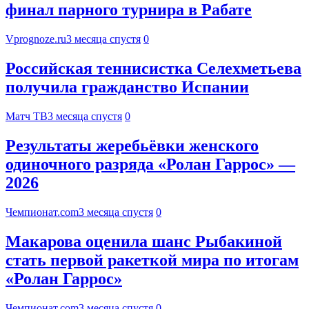
финал парного турнира в Рабате
Vprognoze.ru
3 месяца спустя
0
Российская теннисистка Селехметьева
получила гражданство Испании
Матч ТВ
3 месяца спустя
0
Результаты жеребьёвки женского
одиночного разряда «Ролан Гаррос» —
2026
Чемпионат.com
3 месяца спустя
0
Макарова оценила шанс Рыбакиной
стать первой ракеткой мира по итогам
«Ролан Гаррос»
Чемпионат.com
3 месяца спустя
0