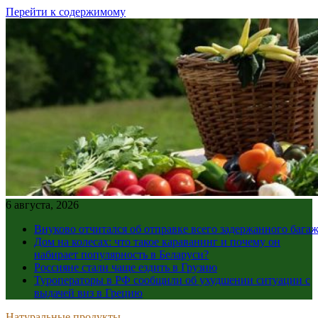
Перейти к содержимому
6 августа, 2026
Внуково отчитался об отправке всего задержанного бага
Дом на колесах: что такое караванинг и почему он
набирает популярность в Беларуси?
Россияне стали чаще ездить в Грузию
Туроператоры в РФ сообщили об ухудшении ситуации с
выдачей виз в Грецию
Натуральные продукты