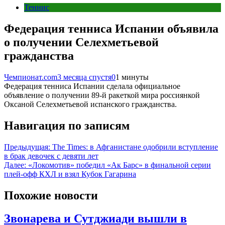
Теннис
Федерация тенниса Испании объявила
о получении Селехметьевой
гражданства
Чемпионат.com
3 месяца спустя
0
1 минуты
Федерация тенниса Испании сделала официальное
объявление о получении 89-й ракеткой мира россиянкой
Оксаной Селехметьевой испанского гражданства.
Навигация по записям
Предыдущая:
The Times: в Афганистане одобрили вступление
в брак девочек с девяти лет
Далее:
«Локомотив» победил «Ак Барс» в финальной серии
плей-офф КХЛ и взял Кубок Гагарина
Похожие новости
Звонарева и Сутджиади вышли в