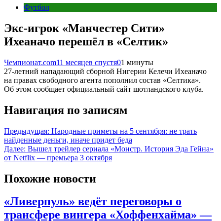
Футбол
Экс-игрок «Манчестер Сити»
Ихеаначо перешёл в «Селтик»
Чемпионат.com
11 месяцев спустя
0
1 минуты
27-летний нападающий сборной Нигерии Келечи Ихеаначо
на правах свободного агента пополнил состав «Селтика».
Об этом сообщает официальный сайт шотландского клуба.
Навигация по записям
Предыдущая:
Народные приметы на 5 сентября: не трать
найденные деньги, иначе придет беда
Далее:
Вышел трейлер сериала «Монстр. История Эда Гейна»
от Netflix — премьера 3 октября
Похожие новости
«Ливерпуль» ведёт переговоры о
трансфере вингера «Хоффенхайма» —