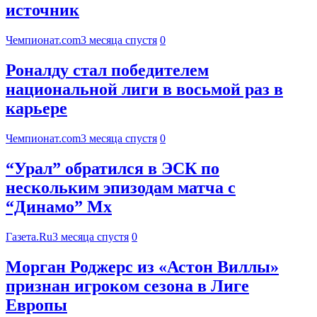
источник
Чемпионат.com
3 месяца спустя
0
Роналду стал победителем
национальной лиги в восьмой раз в
карьере
Чемпионат.com
3 месяца спустя
0
“Урал” обратился в ЭСК по
нескольким эпизодам матча с
“Динамо” Мх
Газета.Ru
3 месяца спустя
0
Морган Роджерс из «Астон Виллы»
признан игроком сезона в Лиге
Европы