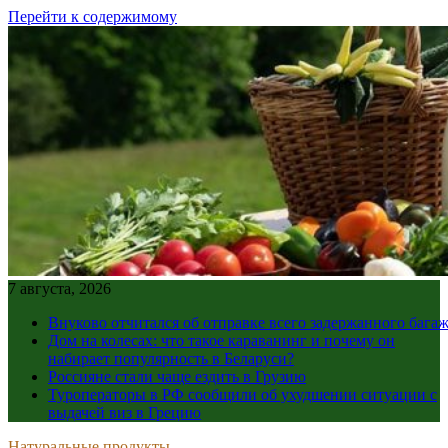
Перейти к содержимому
7 августа, 2026
Внуково отчитался об отправке всего задержанного бага
Дом на колесах: что такое караванинг и почему он
набирает популярность в Беларуси?
Россияне стали чаще ездить в Грузию
Туроператоры в РФ сообщили об ухудшении ситуации с
выдачей виз в Грецию
Натуральные продукты