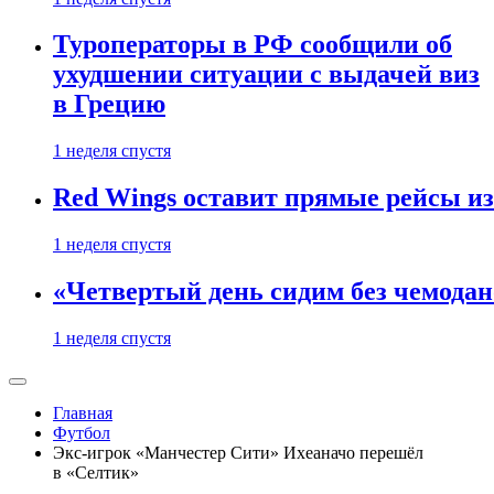
Туроператоры в РФ сообщили об
ухудшении ситуации с выдачей виз
в Грецию
1 неделя спустя
Red Wings оставит прямые рейсы и
1 неделя спустя
«Четвертый день сидим без чемодано
1 неделя спустя
Главная
Футбол
Экс-игрок «Манчестер Сити» Ихеаначо перешёл
в «Селтик»