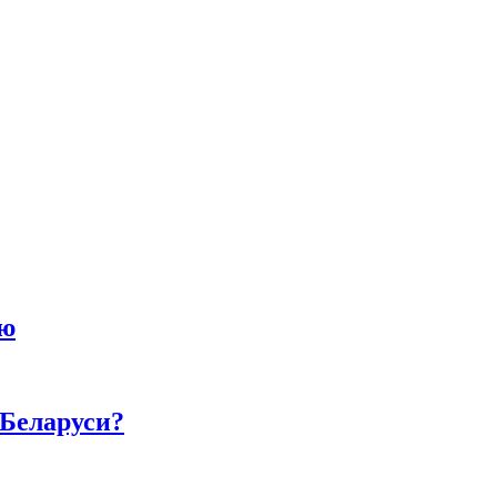
ию
 Беларуси?