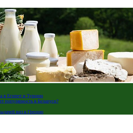
жа в Египет и Турцию
ает популярность в Беларуси?
ыдачей виз в Грецию