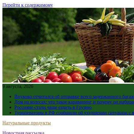
Перейти к содержимому
9 августа, 2026
Внуково отчитался об отправке всего задержанного бага
Дом на колесах: что такое караванинг и почему он набир
Россияне стали чаще ездить в Грузию
Туроператоры в РФ сообщили об ухудшении ситуации с в
Натуральные продукты
Новостная рассылка