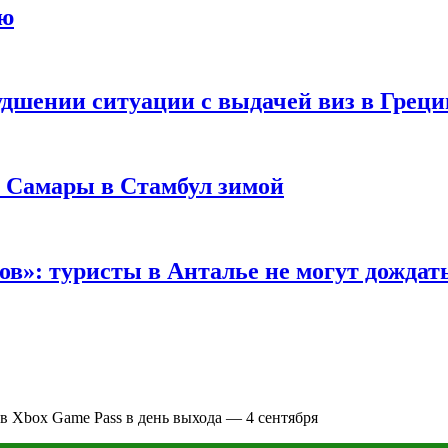
ию
удшении ситуации с выдачей виз в Грец
з Самары в Стамбул зимой
в»: туристы в Анталье не могут дождать
в Xbox Game Pass в день выхода — 4 сентября