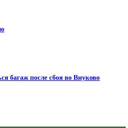
ию
ся багаж после сбоя во Внуково