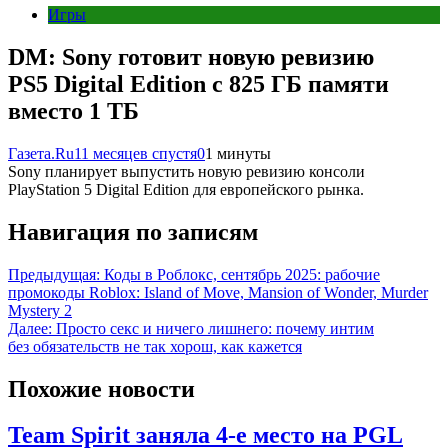
Игры
DM: Sony готовит новую ревизию
PS5 Digital Edition c 825 ГБ памяти
вместо 1 ТБ
Газета.Ru
11 месяцев спустя
0
1 минуты
Sony планирует выпустить новую ревизию консоли
PlayStation 5 Digital Edition для европейского рынка.
Навигация по записям
Предыдущая:
Коды в Роблокс, сентябрь 2025: рабочие
промокоды Roblox: Island of Move, Mansion of Wonder, Murder
Mystery 2
Далее:
Просто секс и ничего лишнего: почему интим
без обязательств не так хорош, как кажется
Похожие новости
Team Spirit заняла 4-е место на PGL