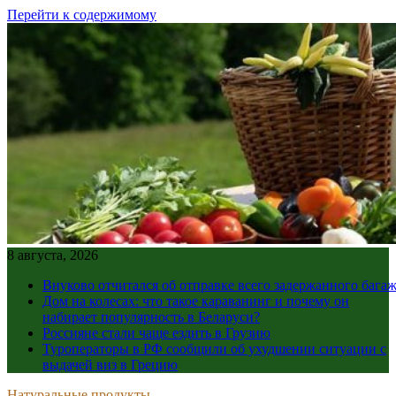
Перейти к содержимому
8 августа, 2026
Внуково отчитался об отправке всего задержанного бага
Дом на колесах: что такое караванинг и почему он
набирает популярность в Беларуси?
Россияне стали чаще ездить в Грузию
Туроператоры в РФ сообщили об ухудшении ситуации с
выдачей виз в Грецию
Натуральные продукты