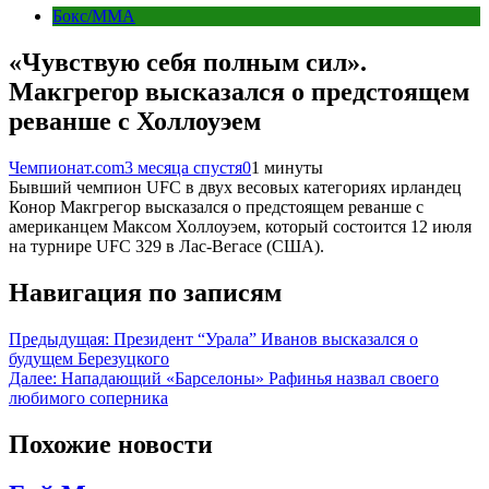
Бокс/MMA
«Чувствую себя полным сил».
Макгрегор высказался о предстоящем
реванше с Холлоуэем
Чемпионат.com
3 месяца спустя
0
1 минуты
Бывший чемпион UFC в двух весовых категориях ирландец
Конор Макгрегор высказался о предстоящем реванше с
американцем Максом Холлоуэем, который состоится 12 июля
на турнире UFC 329 в Лас-Вегасе (США).
Навигация по записям
Предыдущая:
Президент “Урала” Иванов высказался о
будущем Березуцкого
Далее:
Нападающий «Барселоны» Рафинья назвал своего
любимого соперника
Похожие новости