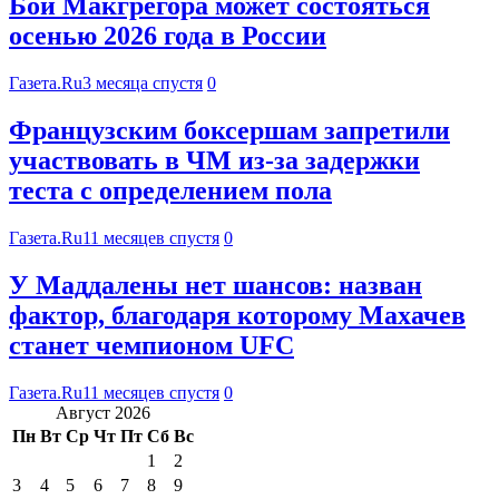
Бой Макгрегора может состояться
осенью 2026 года в России
Газета.Ru
3 месяца спустя
0
Французским боксершам запретили
участвовать в ЧМ из-за задержки
теста с определением пола
Газета.Ru
11 месяцев спустя
0
У Маддалены нет шансов: назван
фактор, благодаря которому Махачев
станет чемпионом UFC
Газета.Ru
11 месяцев спустя
0
Август 2026
Пн
Вт
Ср
Чт
Пт
Сб
Вс
1
2
3
4
5
6
7
8
9