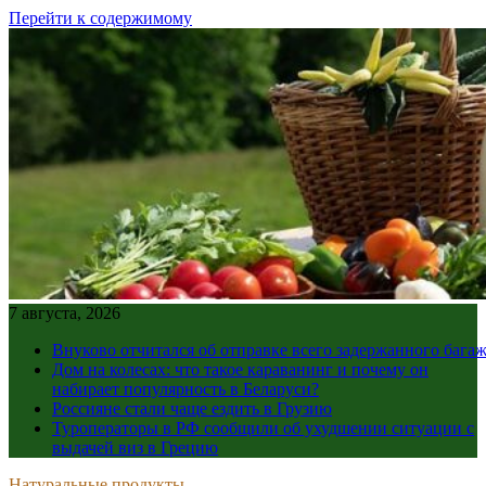
Перейти к содержимому
7 августа, 2026
Внуково отчитался об отправке всего задержанного бага
Дом на колесах: что такое караванинг и почему он
набирает популярность в Беларуси?
Россияне стали чаще ездить в Грузию
Туроператоры в РФ сообщили об ухудшении ситуации с
выдачей виз в Грецию
Натуральные продукты