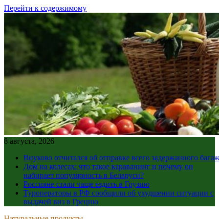
Перейти к содержимому
8 августа, 2026
Внуково отчитался об отправке всего задержанного бага
Дом на колесах: что такое караванинг и почему он
набирает популярность в Беларуси?
Россияне стали чаще ездить в Грузию
Туроператоры в РФ сообщили об ухудшении ситуации с
выдачей виз в Грецию
Натуральные продукты