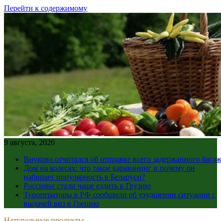
Перейти к содержимому
9 августа, 2026
Внуково отчитался об отправке всего задержанного бага
Дом на колесах: что такое караванинг и почему он
набирает популярность в Беларуси?
Россияне стали чаще ездить в Грузию
Туроператоры в РФ сообщили об ухудшении ситуации с
выдачей виз в Грецию
Натуральные продукты