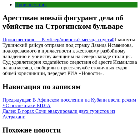
Происшествия
Арестован новый фигурант дела об
убийстве на Строгинском бульваре
Происшествия — Рамблер/новости
2 месяца спустя
0
1 минуты
Тушинский райсуд отправил под стражу Давида Исмаилова,
подозреваемого в причастности к жестокому разбойному
нападению и убийству женщины на северо-западе столицы.
Суд удовлетворил ходатайство следствия об аресте Исмаилова
на два месяца, сообщили в пресс-службе столичных судов
общей юрисдикции, передает РИА «Новости».
Навигация по записям
Предыдущая:
В Афипском поселении на Кубани ввели режим
ЧС после атаки БПЛА
Далее:
В горах Сочи эвакуировали двух туристов из
Астрахани
Похожие новости