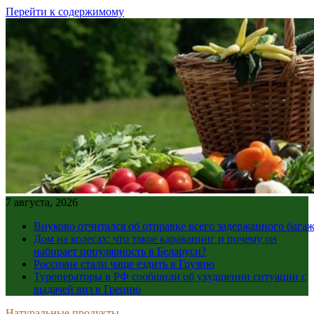
Перейти к содержимому
7 августа, 2026
Внуково отчитался об отправке всего задержанного бага
Дом на колесах: что такое караванинг и почему он
набирает популярность в Беларуси?
Россияне стали чаще ездить в Грузию
Туроператоры в РФ сообщили об ухудшении ситуации с
выдачей виз в Грецию
Натуральные продукты