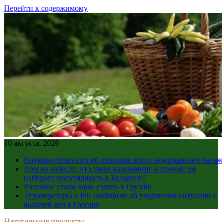
Перейти к содержимому
10 августа, 2026
Внуково отчитался об отправке всего задержанного бага
Дом на колесах: что такое караванинг и почему он
набирает популярность в Беларуси?
Россияне стали чаще ездить в Грузию
Туроператоры в РФ сообщили об ухудшении ситуации с
выдачей виз в Грецию
Натуральные продукты