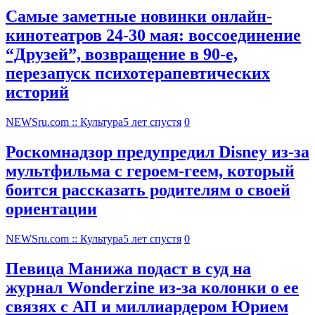
Самые заметные новинки онлайн-
кинотеатров 24-30 мая: воссоединение
“Друзей”, возвращение в 90-е,
перезапуск психотерапевтических
историй
NEWSru.com :: Культура
5 лет спустя
0
Роскомнадзор предупредил Disney из-за
мультфильма c героем-геем, который
боится рассказать родителям о своей
ориентации
NEWSru.com :: Культура
5 лет спустя
0
Певица Манижа подаст в суд на
журнал Wonderzine из-за колонки о ее
связях с АП и миллиардером Юрием