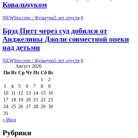
Ковальчуком
NEWSru.com :: Культура
5 лет спустя
0
Брэд Питт через суд добился от
Анджелины Джоли совместной опеки
над детьми
NEWSru.com :: Культура
5 лет спустя
0
Август 2026
Пн
Вт
Ср
Чт
Пт
Сб
Вс
1
2
3
4
5
6
7
8
9
10
11
12
13
14
15
16
17
18
19
20
21
22
23
24
25
26
27
28
29
30
31
« Июл
Рубрики