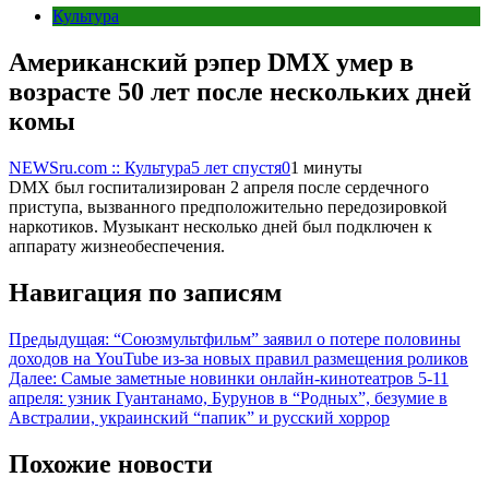
Культура
Американский рэпер DMX умер в
возрасте 50 лет после нескольких дней
комы
NEWSru.com :: Культура
5 лет спустя
0
1 минуты
DMX был госпитализирован 2 апреля после сердечного
приступа, вызванного предположительно передозировкой
наркотиков. Музыкант несколько дней был подключен к
аппарату жизнеобеспечения.
Навигация по записям
Предыдущая:
“Союзмультфильм” заявил о потере половины
доходов на YouTube из-за новых правил размещения роликов
Далее:
Самые заметные новинки онлайн-кинотеатров 5-11
апреля: узник Гуантанамо, Бурунов в “Родных”, безумие в
Австралии, украинский “папик” и русский хоррор
Похожие новости