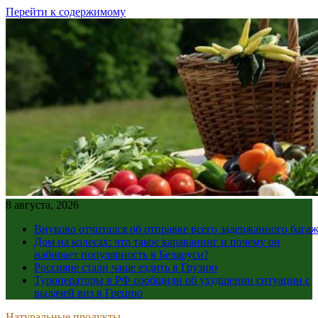
Перейти к содержимому
8 августа, 2026
Внуково отчитался об отправке всего задержанного бага
Дом на колесах: что такое караванинг и почему он
набирает популярность в Беларуси?
Россияне стали чаще ездить в Грузию
Туроператоры в РФ сообщили об ухудшении ситуации с
выдачей виз в Грецию
Натуральные продукты